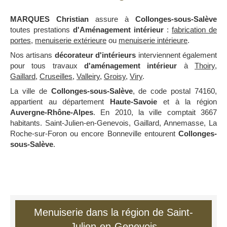
MARQUES Christian
assure à
Collonges-sous-Salève
toutes prestations
d'Aménagement intérieur
:
fabrication de
portes
,
menuiserie extérieure
ou
menuiserie intérieure
.
Nos artisans
décorateur d'intérieurs
interviennent également
pour tous travaux
d'aménagement intérieur
à
Thoiry
,
Gaillard
,
Cruseilles
,
Valleiry
,
Groisy
,
Viry
.
La ville de
Collonges-sous-Salève
, de code postal 74160,
appartient au département
Haute-Savoie
et à la région
Auvergne-Rhône-Alpes
. En 2010, la ville comptait 3667
habitants. Saint-Julien-en-Genevois, Gaillard, Annemasse, La
Roche-sur-Foron ou encore Bonneville entourent
Collonges-
sous-Salève
.
Menuiserie dans la région de Saint-
Julien-en-Genevois