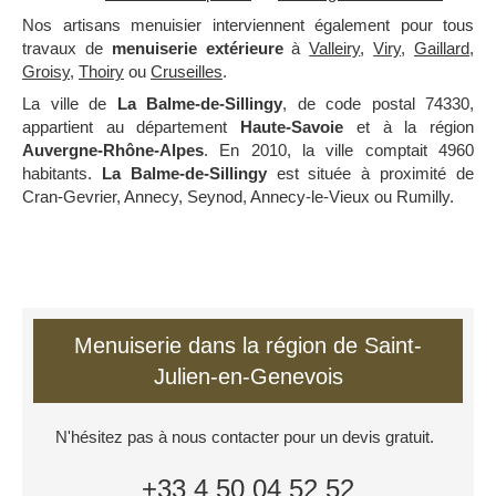
Nos artisans menuisier interviennent également pour tous
travaux de
menuiserie extérieure
à
Valleiry
,
Viry
,
Gaillard
,
Groisy
,
Thoiry
ou
Cruseilles
.
La ville de
La Balme-de-Sillingy
, de code postal 74330,
appartient au département
Haute-Savoie
et à la région
Auvergne-Rhône-Alpes
. En 2010, la ville comptait 4960
habitants.
La Balme-de-Sillingy
est située à proximité de
Cran-Gevrier, Annecy, Seynod, Annecy-le-Vieux ou Rumilly.
Menuiserie dans la région de Saint-
Julien-en-Genevois
N'hésitez pas à nous contacter pour un devis gratuit.
+33 4 50 04 52 52